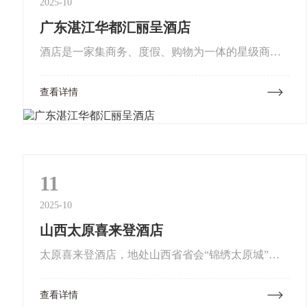
2025-10
广东湛江华都汇丽呈酒店
酒店是一家集商务、度假、购物为一体的星级商务
酒店。装修设计呈现代与艺术完美结合，环境优
查看详情
美，格调高雅，客房舒适、豪华，各类风味餐饮、
康乐休闲设施一应俱全，设施先进...
11
2025-10
山西太原喜来登酒店
太原喜来登酒店，地处山西省省会“锦绣太原城”，
龙城大街97号。8.5公里北接太原高铁南站，10公里
查看详情
南衔武宿国际机场，紧邻太原城市地铁2号线龙城公