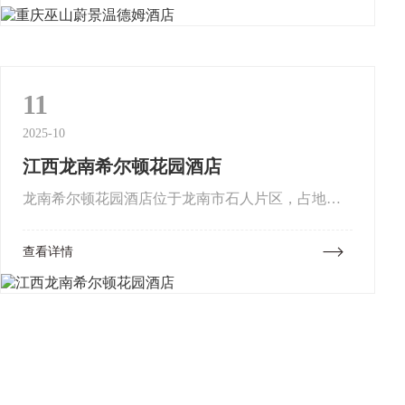
高铁站、高速路快捷连通。项目总...
11
2025-10
江西龙南希尔顿花园酒店
龙南希尔顿花园酒店位于龙南市石人片区，占地面
积25亩，总建筑面积约35000㎡，共27层。首层为复
查看详情
合式会客厅，3层为中餐厅包房，4层为多功能会议
厅，5至9层为高...