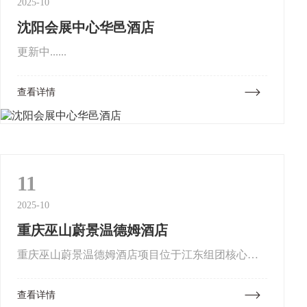
2025-10
沈阳会展中心华邑酒店
更新中......
查看详情
11
2025-10
重庆巫山蔚景温德姆酒店
重庆巫山蔚景温德姆酒店项目位于江东组团核心
区，区域交通便捷，西经龙门峡大桥至高唐组团，
查看详情
北经县绕城路、早阳隧道至早阳组团，并与机场、