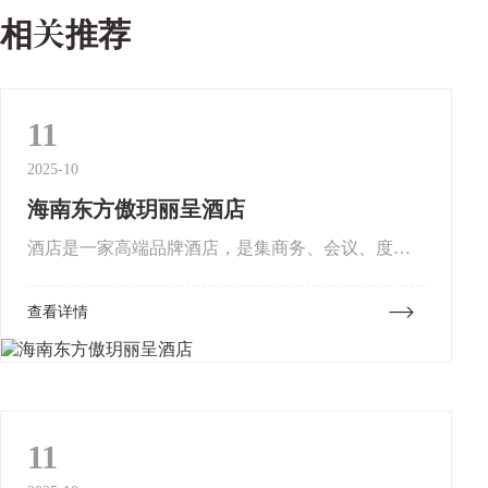
相关推荐
11
2025-10
海南东方傲玥丽呈酒店
酒店是一家高端品牌酒店，是集商务、会议、度
假、休闲娱乐于一体的综合型酒店，坐落于海南省
查看详情
东方市中心，地理位置独特优越，毗邻万达商业广
场、东方市五馆一院；距离汽车总...
11