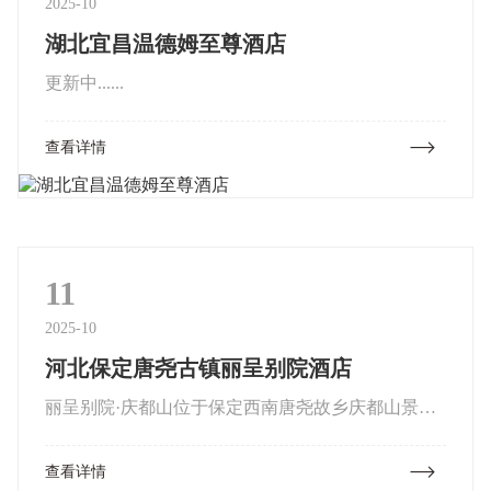
2025-10
湖北宜昌温德姆至尊酒店
更新中......
查看详情
11
2025-10
河北保定唐尧古镇丽呈别院酒店
丽呈别院·庆都山位于保定西南唐尧故乡庆都山景区
内，地理位置优越，距北京165公里、天津190公
查看详情
里、保定40公里、石家庄100公里、雄安新区90里。