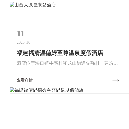
园站。致力成为商...
11
2025-10
福建福清温德姆至尊温泉度假酒店
酒店位于海口镇牛宅村和龙山街道先强村，建筑总
用地面积约为173亩，拟定依山而建10栋3-5层休闲度
查看详情
假酒店，建设三大功能区域，至尊服务中心，温泉
养疗区，及优享亲子...