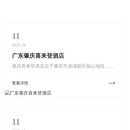
11
2025-10
广东肇庆喜来登酒店
肇庆喜来登酒店位于肇庆市鼎湖新区核心地段，与
新区最美景观带长利河、湿地公园等滨水景观融为
查看详情
一体，浑然天成，独特的三塔楼外观设计，使每一
间客房都拥有绝佳的景观。酒...
11