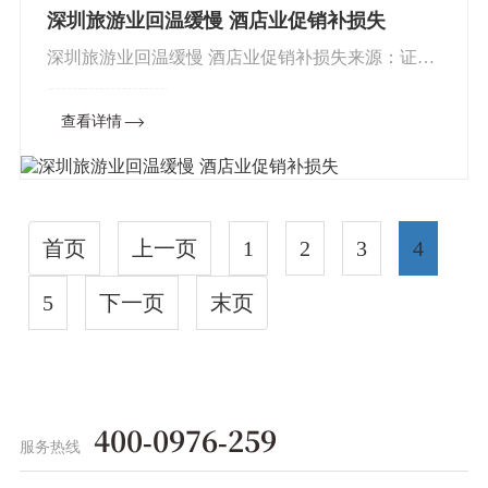
深圳旅游业回温缓慢 酒店业促销补损失
深圳旅游业回温缓慢 酒店业促销补损失来源：证券
时报作为国民消费的重要板块，旅游酒店业在疫情
查看详情
下遭受到重大创伤。艾媒咨询报告指出，以2019年
春节期间旅游收入规模推...
首页
上一页
1
2
3
4
5
下一页
末页
400-0976-259
服务热线