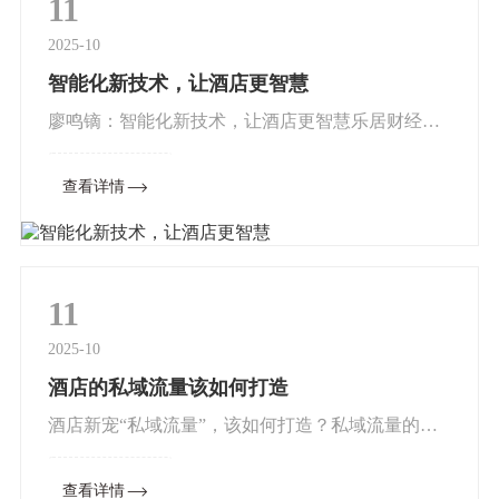
11
2025-10
智能化新技术，让酒店更智慧
廖鸣镝：智能化新技术，让酒店更智慧乐居财经讯
以5G时代为契机，新基建在行动，大数据、云计
查看详情
算、物联网、人工智能等系列高新科技迎来了爆发
期。但如何在5G网络环境运营...
11
2025-10
酒店的私域流量该如何打造
酒店新宠“私域流量”，该如何打造？私域流量的概
念无疑是当下的一个热点词语，众多行业也在寻找
查看详情
自己的私域流量，酒店在寻找自己的私域流量时一