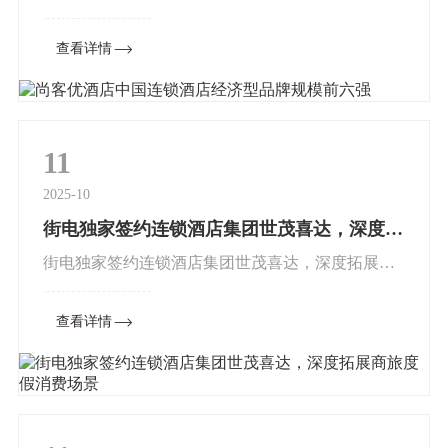
规模实力再获认可市场信息网 近日，中国饭店
查看详情
协会发布《2020中国酒店集团TOP50报告》，尚美
生活集团位列“20...
11
2025-10
街电独家签约连锁酒店集团世茂喜达，深度拓展商旅度假消费场景
街电独家签约连锁酒店集团世茂喜达，深度拓展商
旅度假消费场景本文来源于东方资讯近日，共享充
查看详情
电宝行业领军品牌街电独家战略签约世茂喜达酒店
集团(下简称：世茂喜达)，将...